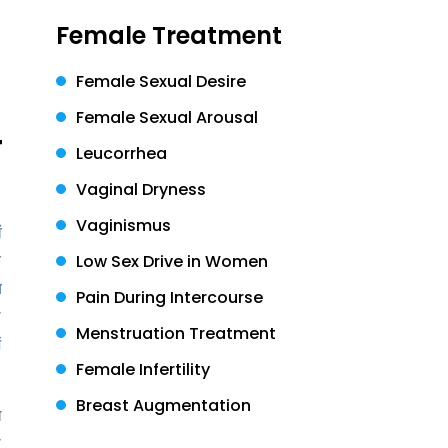
Female Treatment
Female Sexual Desire
Female Sexual Arousal
े
Leucorrhea
Vaginal Dryness
Vaginismus
ं
क
Low Sex Drive in Women
े
Pain During Intercourse
ी
Menstruation Treatment
ं
Female Infertility
Breast Augmentation
ो
ी