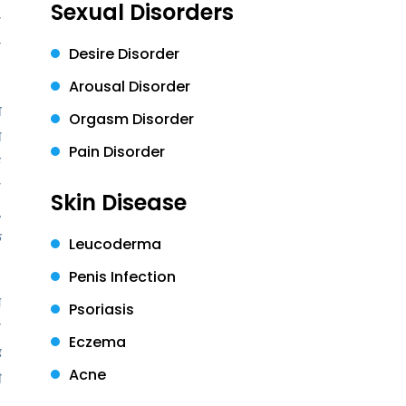
Sexual Disorders
े
ा
Desire Disorder
Arousal Disorder
व
Orgasm Disorder
ल
Pain Disorder
क
े
Skin Disease
,
े
Leucoderma
Penis Infection
य
Psoriasis
ा
Eczema
ह
Acne
ी